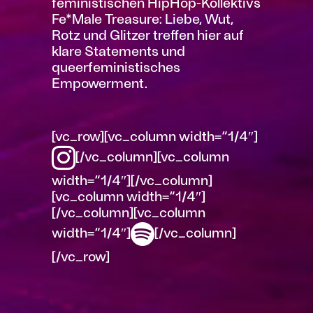
feministischen HipHop-Kollektivs
Fe*Male Treasure: Liebe, Wut,
Rotz und Glitzer treffen hier auf
klare Statements und
queerfeministisches
Empowerment.
[vc_row][vc_column width=“1/4″]
[/vc_column][vc_column
width=“1/4″][/vc_column]
[vc_column width=“1/4″]
[/vc_column][vc_column
width=“1/4″]
[/vc_column]
[/vc_row]