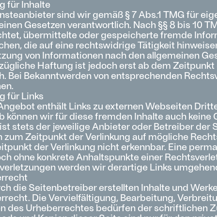
 für Inhalte
nsteanbieter sind wir gemäß § 7 Abs.1 TMG für eig
einen Gesetzen verantwortlich. Nach §§ 8 bis 10 TM
ichtet, übermittelte oder gespeicherte fremde In
chen, die auf eine rechtswidrige Tätigkeit hinweis
tzung von Informationen nach den allgemeinen Gese
zügliche Haftung ist jedoch erst ab dem Zeitpunkt
h. Bei Bekanntwerden von entsprechenden Rechtsv
nen.
 für Links
ngebot enthält Links zu externen Webseiten Dritter
 können wir für diese fremden Inhalte auch keine 
ist stets der jeweilige Anbieter oder Betreiber der 
 zum Zeitpunkt der Verlinkung auf mögliche Rechts
tpunkt der Verlinkung nicht erkennbar. Eine perman
doch ohne konkrete Anhaltspunkte einer Rechtsverl
verletzungen werden wir derartige Links umgehend
rrecht
rch die Seitenbetreiber erstellten Inhalte und Wer
recht. Die Vervielfältigung, Bearbeitung, Verbrei
n des Urheberrechtes bedürfen der schriftlichen Z