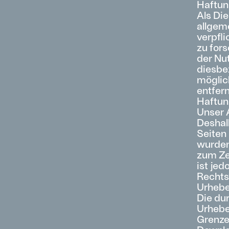
Haftung
Als Die
allgem
verpfl
zu fors
der Nu
diesbe
möglic
entfer
Haftung
Unser A
Deshalb
Seiten 
wurden
zum Zei
ist je
Rechts
Urhebe
Die du
Urheber
Grenze