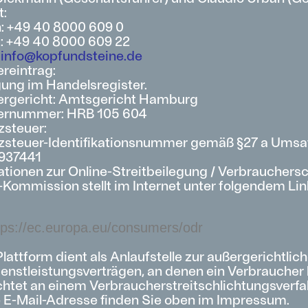
t:
n: +49 40 8000 609 0
x: +49 40 8000 609 22
:
info@kopfundsteine.de
reintrag:
gung im Handelsregister.
ergericht: Amtsgericht Hamburg
ernummer: HRB 105 604
steuer:
steuer-Identifikationsnummer gemäß §27 a Umsa
937441
ationen zur Online-Streitbeilegung / Verbrauchers
Kommission stellt im Internet unter folgendem Lin
tps://ec.europa.eu/consumers/odr
lattform dient als Anlaufstelle zur außergerichtlic
enstleistungsverträgen, an denen ein Verbraucher be
ichtet an einem Verbraucherstreitschlichtungsver
 E-Mail-Adresse finden Sie oben im Impressum.