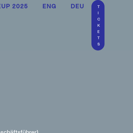
EUP 2025
ENG
DEU
T
I
C
K
E
T
S
schäftsführer)