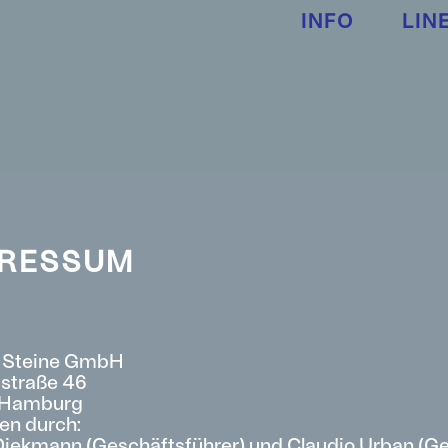
INFO
LIN
PRESSUM
 Steine GmbH
straße 46
 Hamburg
en durch:
Diekmann (Geschäftsführer) und Claudio Urban (Ge