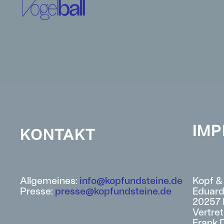
IM
KONTAKT
Allgemeines:
info@kopfundsteine.de
Kopf &
Presse:
presse@kopfundsteine.de
Eduard
20257
Vertret
Frank 