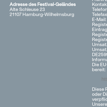
Adresse des Festival-Geländes
Kontak
Alte Schleuse 23
Telefo
21107 Hamburg-Wilhelmsburg
Telefa
E-Mail
Registe
Eintra
Regist
Regist
Umsatz
Umsatz
DE259
Inform
Die EU-
bereit:
ht
Diese P
oder Di
verpfl
Unsere