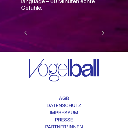
language – 60 Minuten echte
Gefühle.
AGB
DATENSCHUTZ
IMPRESSUM
PRESSE
PARTNER*INNEN