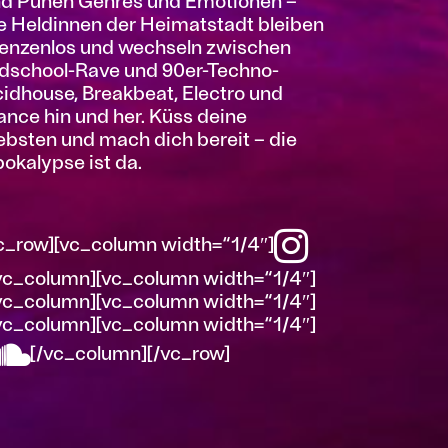
d Puneh Genres und Emotionen –
e Heldinnen der Heimatstadt bleiben
enzenlos und wechseln zwischen
dschool-Rave und 90er-Techno-
idhouse, Breakbeat, Electro und
ance hin und her. Küss deine
ebsten und mach dich bereit – die
okalypse ist da.
c_row][vc_column width=“1/4″]
vc_column][vc_column width=“1/4″]
vc_column][vc_column width=“1/4″]
vc_column][vc_column width=“1/4″]
[/vc_column][/vc_row]