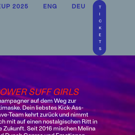
EUP 2025
ENG
DEU
T
I
C
K
E
T
S
OWER SUFF GIRLS
hampagner auf dem Weg zur
imaske. Dein liebstes Kick-Ass-
ve-Team kehrt zurück und nimmt
ch mit auf einen nostalgischen Ritt in
e Zukunft. Seit 2016 mischen Melina