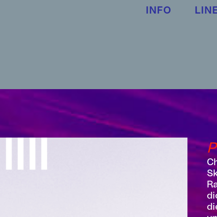
INFO
LIN
P
C
Sk
Ra
di
di