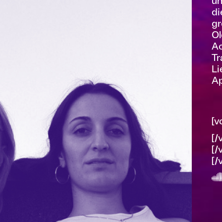
un
di
gr
Ol
Ac
Tr
Li
Ap
[v
[/
[/
[/