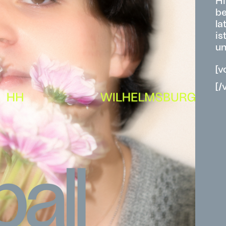
Hi
be
la
is
un
[v
[/