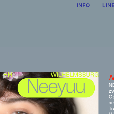
INFO
LIN
N
NE
zw
Ge
si
Tr