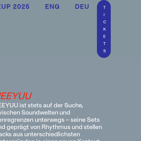
EUP 2025
ENG
DEU
T
I
C
K
E
T
S
EEYUU
EYUU ist stets auf der Suche,
ischen Soundwelten und
nregrenzen unterwegs – seine Sets
nd geprägt von Rhythmus und stellen
acks aus unterschiedlichsten