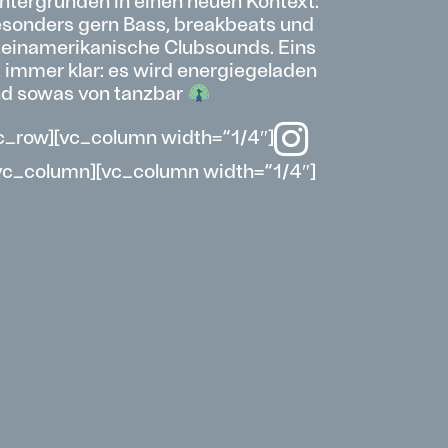
ntergründen in einen neuen Kontext:
sonders gern Bass, breakbeats und
teinamerikanische Clubsounds. Eins
t immer klar: es wird energiegeladen
d sowas von tanzbar
c_row][vc_column width=“1/4″]
vc_column][vc_column width=“1/4″]