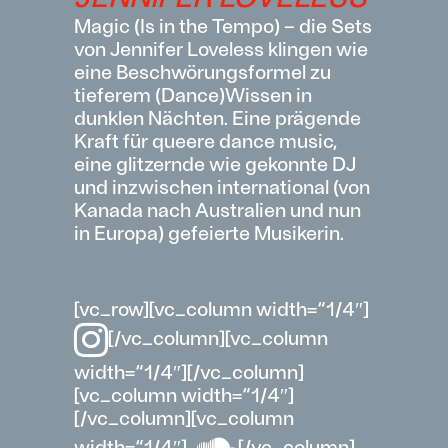
Magic (
Is
in
the
Tempo) – die Sets
von Jennifer
Loveless
klingen
wie
eine
Beschwörungsf
ormel
zu
tiefe
re
m
(Dance)Wissen in
dunklen Nächten. Eine prägende
Kraft
für queere
dance
music
,
eine glitzernde wie gekonnte DJ
und inzwischen international (von
Kanada nach Australien und nun
in Europa) gefeierte Musiker
in.
[vc_row][vc_column width=“1/4″]
[/vc_column][vc_column
width=“1/4″][/vc_column]
[vc_column width=“1/4″]
[/vc_column][vc_column
width=“1/4″]
[/vc_column]