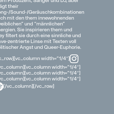
em Produzent, Sänger und DJ, aber
ägt their
ng-/Sound-/Geräuschkombinationen
ch mit den them innewohnenden
eiblichen” und “männlichen”
ergien. Sie inspirieren them und
ey filtert sie durch eine sinnliche und
ve-zentrierte Linse mit Texten voll
litischer Angst und Queer-Euphorie.
c_row][vc_column width=“1/4″]
vc_column][vc_column width=“1/4″]
vc_column][vc_column width=“1/4″]
vc_column][vc_column width=“1/4″]
[/vc_column][/vc_row]