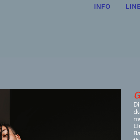
INFO
LIN
G
Di
du
mu
El
Ba