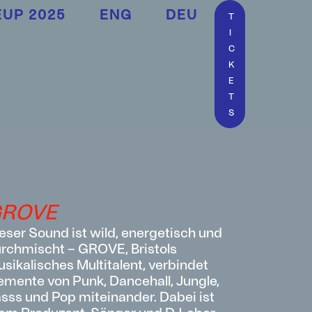
EUP 2025
ENG
DEU
T
I
C
K
E
T
S
ROVE
eser Sound ist wild, energetisch und
rchmischt – GROVE, Bristols
sikalisches Multitalent, verbindet
emente von Punk, Dancehall, Jungle,
sss und Pop miteinander. Dabei ist