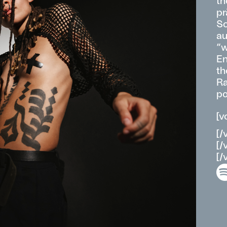
th
pr
So
au
“w
En
th
Ra
po
[v
[/
[/
[/